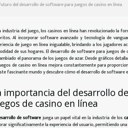
 futuro del desarrollo de software para juegos de casino en línea
a industria del juego, los casinos en línea han revolucionado la f
ritos. Al incorporar software avanzado y tecnología de vangua
riencia de juego en línea inigualable, brindando a los jugadores 
didad de sus hogares. El desarrollo de software para juegos de c
ambiado el panorama de los juegos de azar. Desde gráficos detall
uegos de casino en línea mejora constantemente para proporcion
ste fascinante mundo y descubre cómo el desarrollo de software e
a importancia del desarrollo de
uegos de casino en línea
esarrollo de software
juega un papel vital en la industria de los
ca
rar significativamente la experiencia del usuario, permitiendo una 