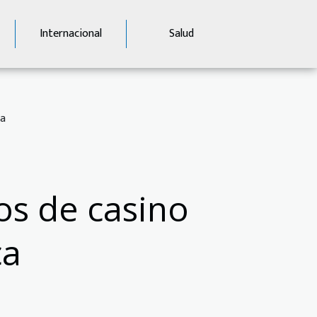
Internacional
Salud
ca
os de casino
ca