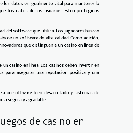
e los datos es igualmente vital para mantener la
 que los datos de los usuarios estén protegidos
ad del software que utiliza. Los jugadores buscan
avés de un software de alta calidad. Como adición,
nnovadoras que distinguen a un casino en línea de
 un casino en línea. Los casinos deben invertir en
os para asegurar una reputación positiva y una
iza un software bien desarrollado y sistemas de
cia segura y agradable.
juegos de casino en