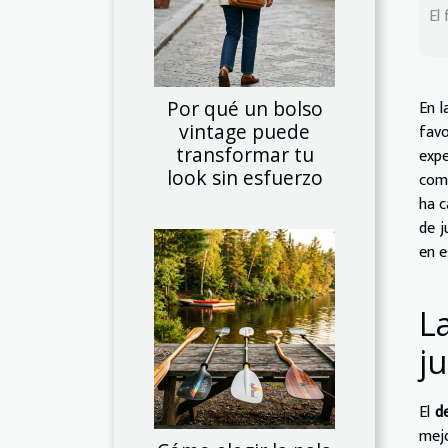
El
Por qué un bolso
En l
vintage puede
favo
transformar tu
expe
look sin esfuerzo
como
ha c
de j
en e
L
j
El
d
mejo