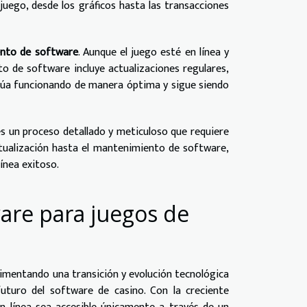
 juego, desde los gráficos hasta las transacciones
nto de software
. Aunque el juego esté en línea y
nto de software incluye actualizaciones regulares,
inúa funcionando de manera óptima y sigue siendo
es un proceso detallado y meticuloso que requiere
ptualización hasta el mantenimiento de software,
línea exitoso.
ware para juegos de
perimentando una transición y evolución tecnológica
uturo del software de casino. Con la creciente