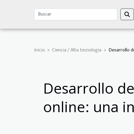
Inicio
Ciencia / Alta tecnología
Desarrollo d
Desarrollo de
online: una i