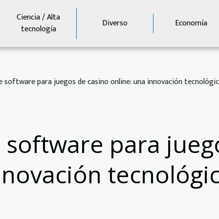
Ciencia / Alta
Diverso
Economía
tecnología
e software para juegos de casino online: una innovación tecnológi
 software para jueg
nnovación tecnológi